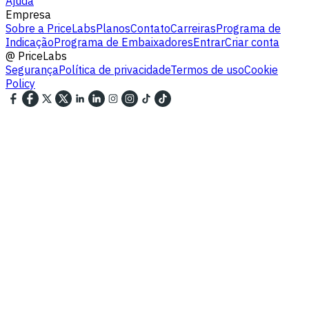
Ajuda
Empresa
Sobre a PriceLabs
Planos
Contato
Carreiras
Programa de
Indicação
Programa de Embaixadores
Entrar
Criar conta
@
PriceLabs
Segurança
Política de privacidade
Termos de uso
Cookie
Policy