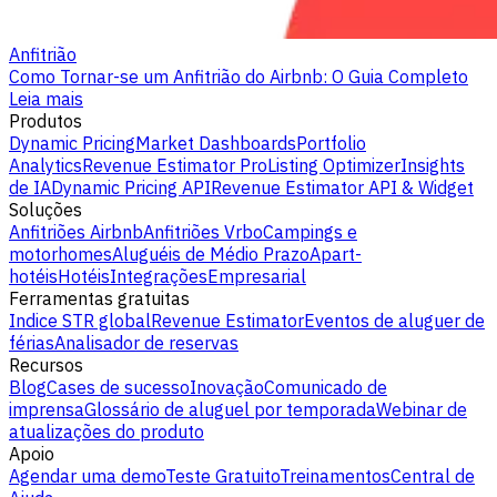
Anfitrião
Como Tornar-se um Anfitrião do Airbnb: O Guia Completo
Leia mais
Produtos
Dynamic Pricing
Market Dashboards
Portfolio
Analytics
Revenue Estimator Pro
Listing Optimizer
Insights
de IA
Dynamic Pricing API
Revenue Estimator API & Widget
Soluções
Anfitriões Airbnb
Anfitriões Vrbo
Campings e
motorhomes
Aluguéis de Médio Prazo
Apart-
hotéis
Hotéis
Integrações
Empresarial
Ferramentas gratuitas
Indice STR global
Revenue Estimator
Eventos de aluguer de
férias
Analisador de reservas
Recursos
Blog
Cases de sucesso
Inovação
Comunicado de
imprensa
Glossário de aluguel por temporada
Webinar de
atualizações do produto
Apoio
Agendar uma demo
Teste Gratuito
Treinamentos
Central de