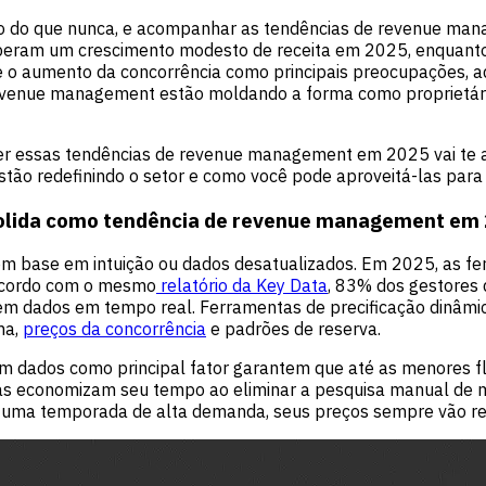
do do que nunca, e acompanhar as tendências de revenue man
peram um crescimento modesto de receita em 2025, enquanto 
 o aumento da concorrência como principais preocupações, a
evenue management estão moldando a forma como proprietári
r essas tendências de revenue management em 2025 vai te aj
estão redefinindo o setor e como você pode aproveitá-las para
nsolida como tendência de revenue management em
om base em intuição ou dados desatualizados. Em 2025, as f
acordo com o mesmo
relatório da Key Data
, 83% dos gestores
em dados em tempo real. Ferramentas de precificação dinâm
ma,
preços da concorrência
e padrões de reserva.
 dados como principal fator garantem que até as menores f
tas economizam seu tempo ao eliminar a pesquisa manual de
u uma temporada de alta demanda, seus preços sempre vão ref