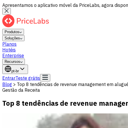
Apresentamos o aplicativo móvel da PriceLabs, agora disponí
Produtos
Soluções
Planos
Hotéis
Enterprise
Recursos
pt-br
Entrar
Teste grátis
Blog
>
Top 8 tendências de revenue management em alugué
Gestão da Receita
Top 8 tendências de revenue manage