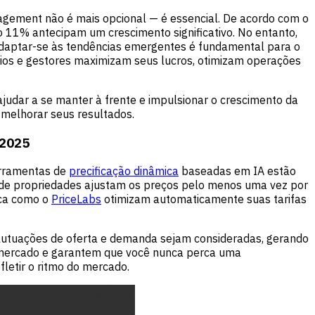
agement não é mais opcional — é essencial. De acordo com o
11% antecipam um crescimento significativo. No entanto,
daptar-se às tendências emergentes é fundamental para o
os e gestores maximizam seus lucros, otimizam operações
udar a se manter à frente e impulsionar o crescimento da
 melhorar seus resultados.
 2025
erramentas de
precificação dinâmica
baseadas em IA estão
 de propriedades ajustam os preços pelo menos uma vez por
ica como o
PriceLabs
otimizam automaticamente suas tarifas
lutuações de oferta e demanda sejam consideradas, gerando
 mercado e garantem que você nunca perca uma
letir o ritmo do mercado.