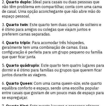
2.
Quarto duplo:
Ideal para casais ou duas pessoas que
não têm problema em compartilhar, conta com uma cama
de casal. Uma opção aconchegante que não abre mão do
espaço pessoal.
3.
Quarto twin
: Este quarto tem duas camas de solteiro e
é ótimo para amigos ou colegas que viajam juntos e
preferem camas separadas.
4.
Quarto triplo
: Para acomodar três hóspedes,
geralmente tem uma combinação de camas. Essa
configuração é perfeita para um grupo pequeno ou família
que quer ficar junta.
5.
Quarto quádruplo
: Este quarto tem quatro lugares para
dormir e é ótimo para famílias ou grupos que querem ficar
juntos durante as viagens.
6.
Quarto Queen
: Com uma cama queen-size, este quarto
equilibra conforto e espaço, sendo uma escolha popular
entre casais que gostam de um pouco mais de espaço para
se espreguiçar.
7.
Quarto King
: Este quarto luxuoso e espaçoso oferece