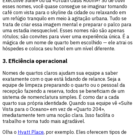
Executive Suite» ou da «Urban Oasis Room»? Só de ouvir
esses nomes, você quase consegue se imaginar tomando
café com vista para o skyline da cidade ou relaxando em
um refúgio tranquilo em meio à agitação urbana. Tudo se
trata de criar essa imagem mental e preparar o palco para
uma estadia inesquecível. Esses nomes não são apenas
rótulos; são convites para viver uma experiência única. É a
mágica de um nome de quarto bem escolhido — ele atrai os
hóspedes e coloca seu hotel em um nível diferente.
3. Eficiência operacional
Nomes de quartos claros ajudam sua equipe a saber
exatamente com o que está lidando de relance. Seja a
equipe de limpeza preparando o quarto ou o pessoal da
recepção fazendo a reserva, todos se beneficiam de um
sistema de nomenclatura simples. É como dar a cada
quarto sua própria identidade. Quando sua equipe vê «Suíte
Vista para o Oceano» em vez de «Quarto 204»,
imediatamente tem uma noção clara. Isso facilita o
trabalho e torna tudo mais agradável.
Olha o
Hyatt Place
, por exemplo. Eles oferecem tipos de