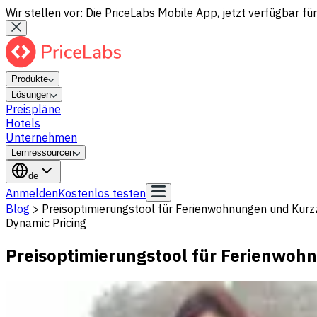
Wir stellen vor: Die PriceLabs Mobile App, jetzt verfügbar für
Produkte
Lösungen
Preispläne
Hotels
Unternehmen
Lernressourcen
de
Anmelden
Kostenlos testen
Blog
>
Preisoptimierungstool für Ferienwohnungen und Kurz
Dynamic Pricing
Preisoptimierungstool für Ferienwoh