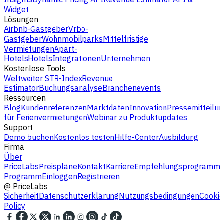
Widget
Lösungen
Airbnb-Gastgeber
Vrbo-
Gastgeber
Wohnmobilparks
Mittelfristige
Vermietungen
Apart-
Hotels
Hotels
Integrationen
Unternehmen
Kostenlose Tools
Weltweiter STR-Index
Revenue
Estimator
Buchungsanalyse
Branchenevents
Ressourcen
Blog
Kundenreferenzen
Marktdaten
Innovation
Pressemitteilu
für Ferienvermietungen
Webinar zu Produktupdates
Support
Demo buchen
Kostenlos testen
Hilfe-Center
Ausbildung
Firma
Über
PriceLabs
Preispläne
Kontakt
Karriere
Empfehlungsprogramm
Programm
Einloggen
Registrieren
@
PriceLabs
Sicherheit
Datenschutzerklärung
Nutzungsbedingungen
Cooki
Policy