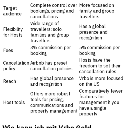
Complete control over
More focused on
Target
bookings, pricing and
family and group
audience
cancellations
travellers
Wide range of
Has a global
Flexibility
travellers: solo,
presence and
for Hosts
families and group
recognition
travellers
3% commission per
5% commission per
Fees
booking
booking
Hosts have the
Cancellation
Airbnb has preset
freedom to set their
policy
cancellation policies
cancellation rules
Has global presence
Vrbo is more focused
Reach
and recognition
on the US
Comparatively fewer
Offers more robust
features for
tools for pricing,
Host tools
management if you
communications and
have a single
property management
property
Wie kann ich mit Vrbo Geld