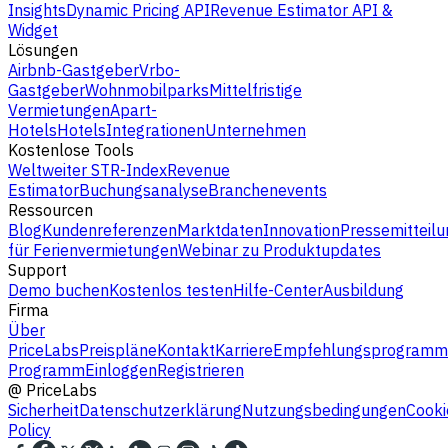
Insights
Dynamic Pricing API
Revenue Estimator API &
Widget
Lösungen
Airbnb-Gastgeber
Vrbo-
Gastgeber
Wohnmobilparks
Mittelfristige
Vermietungen
Apart-
Hotels
Hotels
Integrationen
Unternehmen
Kostenlose Tools
Weltweiter STR-Index
Revenue
Estimator
Buchungsanalyse
Branchenevents
Ressourcen
Blog
Kundenreferenzen
Marktdaten
Innovation
Pressemitteilu
für Ferienvermietungen
Webinar zu Produktupdates
Support
Demo buchen
Kostenlos testen
Hilfe-Center
Ausbildung
Firma
Über
PriceLabs
Preispläne
Kontakt
Karriere
Empfehlungsprogramm
Programm
Einloggen
Registrieren
@
PriceLabs
Sicherheit
Datenschutzerklärung
Nutzungsbedingungen
Cooki
Policy