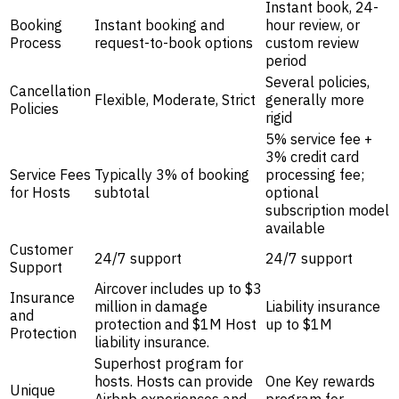
Instant book, 24-
Booking
Instant booking and
hour review, or
Process
request-to-book options
custom review
period
Several policies,
Cancellation
Flexible, Moderate, Strict
generally more
Policies
rigid
5% service fee +
3% credit card
Service Fees
Typically 3% of booking
processing fee;
for Hosts
subtotal
optional
subscription model
available
Customer
24/7 support
24/7 support
Support
Aircover includes up to $3
Insurance
million in damage
Liability insurance
and
protection and $1M Host
up to $1M
Protection
liability insurance.
Superhost program for
hosts. Hosts can provide
One Key rewards
Unique