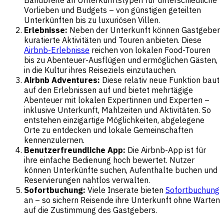
Bandbreite an Unterkunftstypen für unterschiedliche
Vorlieben und Budgets – von günstigen geteilten
Unterkünften bis zu luxuriösen Villen.
Erlebnisse:
Neben der Unterkunft können Gastgeber
kuratierte Aktivitäten und Touren anbieten. Diese
Airbnb-Erlebnisse
reichen von lokalen Food-Touren
bis zu Abenteuer-Ausflügen und ermöglichen Gästen,
in die Kultur ihres Reiseziels einzutauchen.
Airbnb Adventures:
Diese relativ neue Funktion baut
auf den Erlebnissen auf und bietet mehrtägige
Abenteuer mit lokalen Expertinnen und Experten –
inklusive Unterkunft, Mahlzeiten und Aktivitäten. So
entstehen einzigartige Möglichkeiten, abgelegene
Orte zu entdecken und lokale Gemeinschaften
kennenzulernen.
Benutzerfreundliche App:
Die Airbnb-App ist für
ihre einfache Bedienung hoch bewertet. Nutzer
können Unterkünfte suchen, Aufenthalte buchen und
Reservierungen nahtlos verwalten.
Sofortbuchung:
Viele Inserate bieten
Sofortbuchung
an – so sichern Reisende ihre Unterkunft ohne Warten
auf die Zustimmung des Gastgebers.