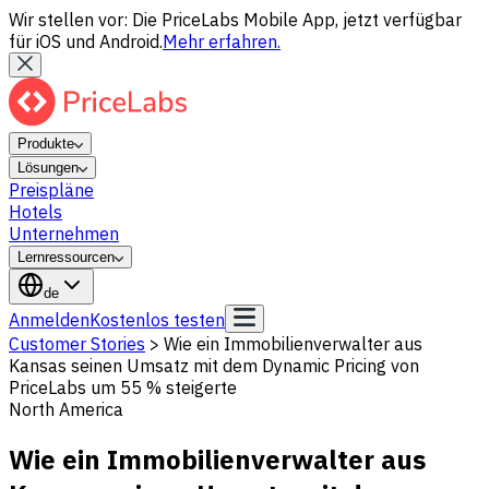
Wir stellen vor: Die PriceLabs Mobile App, jetzt verfügbar
für iOS und Android.
Mehr erfahren.
Produkte
Lösungen
Preispläne
Hotels
Unternehmen
Lernressourcen
de
Anmelden
Kostenlos testen
Customer Stories
>
Wie ein Immobilienverwalter aus
Kansas seinen Umsatz mit dem Dynamic Pricing von
PriceLabs um 55 % steigerte
North America
Wie ein Immobilienverwalter aus