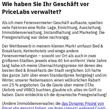
Wie haben Sie Ihr Geschäft vor
PriceLabs verwaltet?
Als ich mein Ferienvermieter-Geschäft aufbaute, spielten
viele Faktoren eine Rolle: Lage, Einrichtung, Ausstattung,
Immobilienverwaltung, Instandhaltung und Marketing. Die
Preisgestaltung war dabei nachrangig.
Der Wettbewerb in meinem kleinen Markt umfasst Bed &
Breakfasts, Kettenhotels und einige andere
Ferienvermietungen – sowohl vor Ort als auch in zwei
größeren Städten, jeweils etwa 40 km entfernt. Viele Jahre
lang habe ich meine Übernachtungspreise mit denen des
besten Bed & Breakfasts der Stadt verglichen. Ich hatte
das ganze Jahr über einen Standardpreis festgelegt und im
Winter, unserer Nebensaison, einen willkürlichen Rabatt
von 25 % angeboten. Da die Gäste über meine OTAs
(Airbnb und VRBO) buchten, glaubte ich, alles im Griff zu
haben. Dann entdeckte ich die dynamische Preisgestaltung!
(Andere Immobilienverwalter, die
das Dynamic Pricing von
PriceLabs genutzt haben, um ihren Umsatz während Covid-