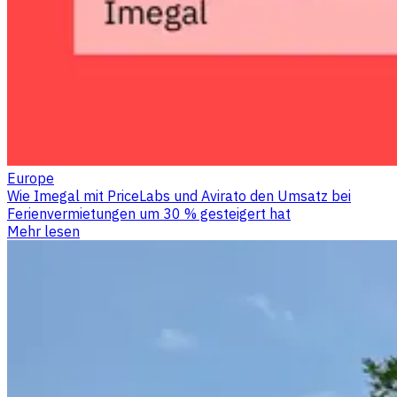
Europe
Wie Imegal mit PriceLabs und Avirato den Umsatz bei
Ferienvermietungen um 30 % gesteigert hat
Mehr lesen