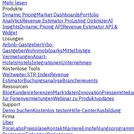
Mehr lesen
Produkte
Dynamic Pricing
Market Dashboards
Portfolio
Analytics
Revenue Estimator Pro
Listing Optimizer
AI
Insights
Dynamic Pricing API
Revenue Estimator API &
Widget
Lösungen
Airbnb-Gastgeber
Vrbo-
Gastgeber
Wohnmobilparks
Mittelfristige
Vermietungen
Apart-
Hotels
Hotels
Integrationen
Unternehmen
Kostenlose Tools
Weltweiter STR-Index
Revenue
Estimator
Buchungsanalyse
Branchenevents
Ressourcen
Blog
Kundenreferenzen
Marktdaten
Innovation
Pressemitteilu
für Ferienvermietungen
Webinar zu Produktupdates
Support
Demo buchen
Kostenlos testen
Hilfe-Center
Ausbildung
Firma
Über
PriceLabs
Preispläne
Kontakt
Karriere
Empfehlungsprogramm