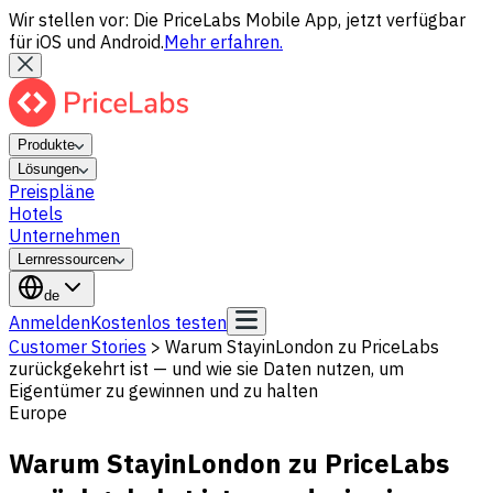
Wir stellen vor: Die PriceLabs Mobile App, jetzt verfügbar
für iOS und Android.
Mehr erfahren.
Produkte
Lösungen
Preispläne
Hotels
Unternehmen
Lernressourcen
de
Anmelden
Kostenlos testen
Customer Stories
>
Warum StayinLondon zu PriceLabs
zurückgekehrt ist — und wie sie Daten nutzen, um
Eigentümer zu gewinnen und zu halten
Europe
Warum StayinLondon zu PriceLabs