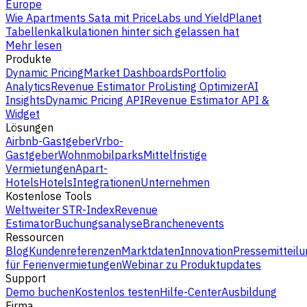
Europe
Wie Apartments Sata mit PriceLabs und YieldPlanet
Tabellenkalkulationen hinter sich gelassen hat
Mehr lesen
Produkte
Dynamic Pricing
Market Dashboards
Portfolio
Analytics
Revenue Estimator Pro
Listing Optimizer
AI
Insights
Dynamic Pricing API
Revenue Estimator API &
Widget
Lösungen
Airbnb-Gastgeber
Vrbo-
Gastgeber
Wohnmobilparks
Mittelfristige
Vermietungen
Apart-
Hotels
Hotels
Integrationen
Unternehmen
Kostenlose Tools
Weltweiter STR-Index
Revenue
Estimator
Buchungsanalyse
Branchenevents
Ressourcen
Blog
Kundenreferenzen
Marktdaten
Innovation
Pressemitteilu
für Ferienvermietungen
Webinar zu Produktupdates
Support
Demo buchen
Kostenlos testen
Hilfe-Center
Ausbildung
Firma