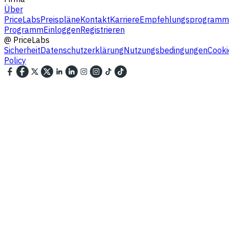
Über
PriceLabs
Preispläne
Kontakt
Karriere
Empfehlungsprogramm
Programm
Einloggen
Registrieren
@
PriceLabs
Sicherheit
Datenschutzerklärung
Nutzungsbedingungen
Cooki
Policy