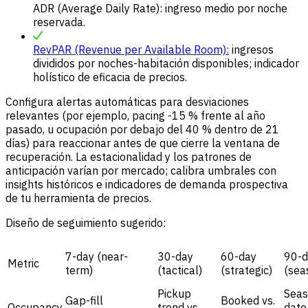
ADR (Average Daily Rate): ingreso medio por noche
reservada.
RevPAR (Revenue per Available Room):
ingresos
divididos por noches-habitación disponibles; indicador
holístico de eficacia de precios.
Configura alertas automáticas para desviaciones
relevantes (por ejemplo, pacing -15 % frente al año
pasado, u ocupación por debajo del 40 % dentro de 21
días) para reaccionar antes de que cierre la ventana de
recuperación. La estacionalidad y los patrones de
anticipación varían por mercado; calibra umbrales con
insights históricos e indicadores de demanda prospectiva
de tu herramienta de precios.
Diseño de seguimiento sugerido:
7-day (near-
30-day
60-day
90-d
Metric
term)
(tactical)
(strategic)
(sea
Pickup
Seas
Gap-fill
Booked vs.
Occupancy
trend vs.
date