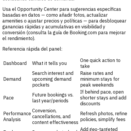
Usa el Opportunity Center para sugerencias específicas
basadas en datos — como añadir fotos, actualizar
amenities o ajustar precios y políticas — para desbloquear
ganancias rápidas y acumulativas en visibilidad y
conversión (consulta la guía de Booking.com para mejorar
el rendimiento).
Referencia rápida del panel:
One quick action to
Dashboard
What it tells you
take
Search interest and
Raise rates and
Demand
upcoming demand
minimum stays for
pockets
peak weekends
If behind pace, open
Future bookings vs.
Pace
shorter stays and add
last year/periods
discounts
Conversion,
Performance
Refresh photos, refine
cancellations, and
Analysis
policies, simplify fees
content effectiveness
Add geo-targeted