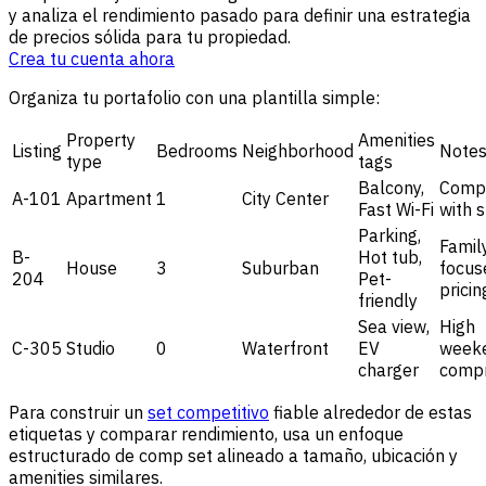
y analiza el rendimiento pasado para definir una estrategia
de precios sólida para tu propiedad.
Crea tu cuenta ahora
Organiza tu portafolio con una plantilla simple:
Property
Amenities
Listing
Bedrooms
Neighborhood
Note
type
tags
Balcony,
Comp
A-101
Apartment
1
City Center
Fast Wi-Fi
with s
Parking,
Famil
B-
Hot tub,
House
3
Suburban
focus
204
Pet-
pricin
friendly
Sea view,
High
C-305
Studio
0
Waterfront
EV
week
charger
compr
Para construir un
set competitivo
fiable alrededor de estas
etiquetas y comparar rendimiento, usa un enfoque
estructurado de comp set alineado a tamaño, ubicación y
amenities similares.