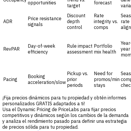
opportunities
forecast
target
vari
Discount
Rate
Seas
Price resistance
ADR
depth
integrity vs.
rate
signals
control
comps
alig
Year
Day-of-week
Rule impact
Portfolio
RevPAR
year
efficiency
assessment
mix health
mom
Pickup vs.
Need for
Seas
Booking
Pacing
prior
promos/min
comp
acceleration/slow
periods
stays
chec
¡Fija precios dinámicos para tu propiedad y obtén informes
personalizados GRATIS adaptados a ti!
Usa el Dynamic Pricing de PriceLabs para fijar precios
competitivos y dinámicos según los cambios de la demanda
y analiza el rendimiento pasado para definir una estrategia
de precios sólida para tu propiedad.