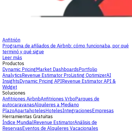
Anfitrión
Programa de afiliados de Airbnb: cómo funcionaba, por qué
terminó y qué sigue
Leer más
Productos
Dynamic Pricing
Market Dashboards
Portfolio
Analytics
Revenue Estimator Pro
Listing Optimizer
AI
Insights
Dynamic Pricing API
Revenue Estimator API &
Widget
Soluciones
Anfitriones Airbnb
Anfitriones Vrbo
Parques de
autocaravanas
Alquileres a Mediano
Plazo
Apartahoteles
Hoteles
Integraciones
Empresas
Herramientas Gratuitas
Índice Mundial
Revenue Estimator
Análisis de
Reservas
Eventos de Alquileres Vacacionales