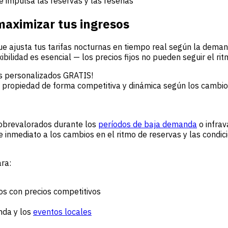
 impulsa las reservas y las reseñas
aximizar tus ingresos
ue ajusta tus tarifas nocturnas en tiempo real según la dema
xibilidad es esencial — los precios fijos no pueden seguir el r
es personalizados GRATIS!
 tu propiedad de forma competitiva y dinámica según los cambi
 sobrevalorados durante los
períodos de baja demanda
o infrav
de inmediato a los cambios en el ritmo de reservas y las cond
ara:
os con precios competitivos
nda y los
eventos locales