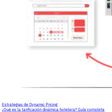
Estrategias de Dynamic Pricing
¿Qué es la tarificación dinámica hotelera? Guía completa