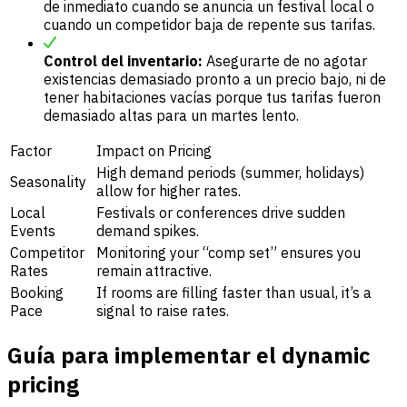
de inmediato cuando se anuncia un festival local o
cuando un competidor baja de repente sus tarifas.
Control del inventario:
Asegurarte de no agotar
existencias demasiado pronto a un precio bajo, ni de
tener habitaciones vacías porque tus tarifas fueron
demasiado altas para un martes lento.
Factor
Impact on Pricing
High demand periods (summer, holidays)
Seasonality
allow for higher rates.
Local
Festivals or conferences drive sudden
Events
demand spikes.
Competitor
Monitoring your “comp set” ensures you
Rates
remain attractive.
Booking
If rooms are filling faster than usual, it’s a
Pace
signal to raise rates.
Guía para implementar el dynamic
pricing