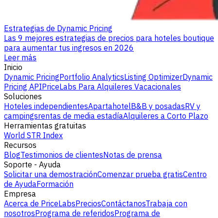
Estrategias de Dynamic Pricing
Las 9 mejores estrategias de precios para hoteles boutique
para aumentar tus ingresos en 2026
Leer más
Inicio
Dynamic Pricing
Portfolio Analytics
Listing Optimizer
Dynamic
Pricing API
PriceLabs Para Alquileres Vacacionales
Soluciones
Hoteles independientes
Apartahotel
B&B y posadas
RV y
campings
rentas de media estadía
Alquileres a Corto Plazo
Herramientas gratuitas
World STR Index
Recursos
Blog
Testimonios de clientes
Notas de prensa
Soporte - Ayuda
Solicitar una demostración
Comenzar prueba gratis
Centro
de Ayuda
Formación
Empresa
Acerca de PriceLabs
Precios
Contáctanos
Trabaja con
nosotros
Programa de referidos
Programa de