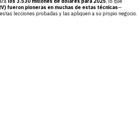
zará
los 3.530 millones de dólares para 2025
, lo que
RV) fueron pioneras en muchas de estas técnicas
—
stas lecciones probadas y las apliquen a su propio negocio.