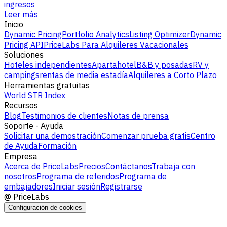
ingresos
Leer más
Inicio
Dynamic Pricing
Portfolio Analytics
Listing Optimizer
Dynamic
Pricing API
PriceLabs Para Alquileres Vacacionales
Soluciones
Hoteles independientes
Apartahotel
B&B y posadas
RV y
campings
rentas de media estadía
Alquileres a Corto Plazo
Herramientas gratuitas
World STR Index
Recursos
Blog
Testimonios de clientes
Notas de prensa
Soporte - Ayuda
Solicitar una demostración
Comenzar prueba gratis
Centro
de Ayuda
Formación
Empresa
Acerca de PriceLabs
Precios
Contáctanos
Trabaja con
nosotros
Programa de referidos
Programa de
embajadores
Iniciar sesión
Registrarse
@
PriceLabs
Configuración de cookies