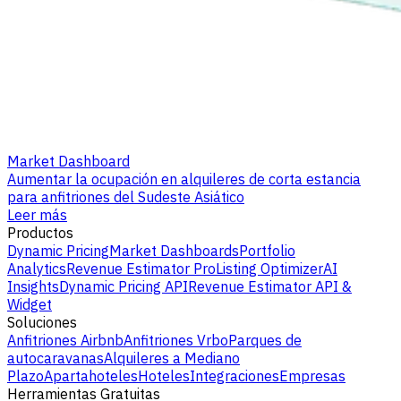
Market Dashboard
Aumentar la ocupación en alquileres de corta estancia
para anfitriones del Sudeste Asiático
Leer más
Productos
Dynamic Pricing
Market Dashboards
Portfolio
Analytics
Revenue Estimator Pro
Listing Optimizer
AI
Insights
Dynamic Pricing API
Revenue Estimator API &
Widget
Soluciones
Anfitriones Airbnb
Anfitriones Vrbo
Parques de
autocaravanas
Alquileres a Mediano
Plazo
Apartahoteles
Hoteles
Integraciones
Empresas
Herramientas Gratuitas