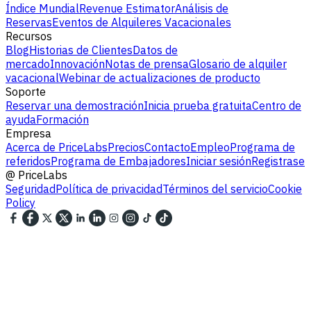
Índice Mundial
Revenue Estimator
Análisis de
Reservas
Eventos de Alquileres Vacacionales
Recursos
Blog
Historias de Clientes
Datos de
mercado
Innovación
Notas de prensa
Glosario de alquiler
vacacional
Webinar de actualizaciones de producto
Soporte
Reservar una demostración
Inicia prueba gratuita
Centro de
ayuda
Formación
Empresa
Acerca de PriceLabs
Precios
Contacto
Empleo
Programa de
referidos
Programa de Embajadores
Iniciar sesión
Registrase
@
PriceLabs
Seguridad
Política de privacidad
Términos del servicio
Cookie
Policy