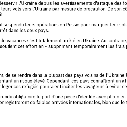
esservir l'Ukraine depuis les avertissements d'attaque des for
leurs vols vers l'Ukraine par mesure de précaution. De son cô
t.
ont suspendu leurs opérations en Russie pour marquer leur soli
'arrêt dans les deux pays.
ns de vacances s'est totalement arrêté en Ukraine. Au contrai
outient cet effort en « supprimant temporairement les frais p
nt, de se rendre dans la plupart des pays voisins de l'Ukraine 
ant un risque élevé. Cependant, ces pays connaîtront un afflu
loger ces réfugiés pourraient inciter les voyageurs à éviter c
t rendu obligatoire le port d'une pièce d'identité avec photo en
enregistreront de faibles arrivées internationales, bien que l