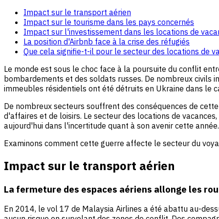
Impact sur le transport aérien
Impact sur le tourisme dans les pays concernés
Impact sur l'investissement dans les locations de vac
La position d'Airbnb face à la crise des réfugiés
Que cela signifie-t-il pour le secteur des locations de 
Le monde est sous le choc face à la poursuite du conflit ent
bombardements et des soldats russes. De nombreux civils inno
immeubles résidentiels ont été détruits en Ukraine dans le ca
De nombreux secteurs souffrent des conséquences de cette i
d'affaires et de loisirs. Le secteur des locations de vacances
aujourd'hui dans l'incertitude quant à son avenir cette année.
Examinons comment cette guerre affecte le secteur du voyage 
Impact sur le transport aérien
La fermeture des espaces aériens allonge les ro
En 2014, le vol 17 de Malaysia Airlines a été abattu au-des
aucun risque en survolant des zones de conflit. Des compagn