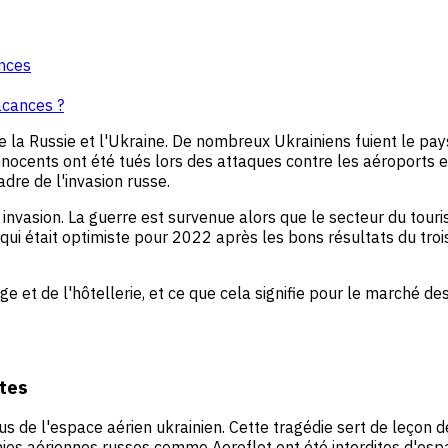
ances
vacances ?
re la Russie et l'Ukraine. De nombreux Ukrainiens fuient le pa
cents ont été tués lors des attaques contre les aéroports et 
dre de l'invasion russe.
nvasion. La guerre est survenue alors que le secteur du tour
, qui était optimiste pour 2022 après les bons résultats du tro
et de l'hôtellerie, et ce que cela signifie pour le marché de
utes
sus de l'espace aérien ukrainien. Cette tragédie sert de leço
ies aériennes russes comme Aeroflot ont été interdites d'espa