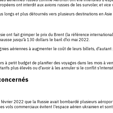
opéens ont interdit aux avions russes de les survoler, et vice 
lus longs et plus détournés vers plusieurs destinations en Asi
ssie ont fait grimper le prix du Brent (la référence internation
ausse jusqu'à 130 dollars le baril d'ici mai 2022.
nies aériennes à augmenter le coût de leurs billets, d'autant
s à petit budget de planifier des voyages dans les mois à veni
rifs plus élevés ou d'avoir à les annuler si le conflit s'intensif
 concernés
 février 2022 que la Russie avait bombardé plusieurs aéroport
ols commerciaux évitent l'espace aérien ukrainien et sont i