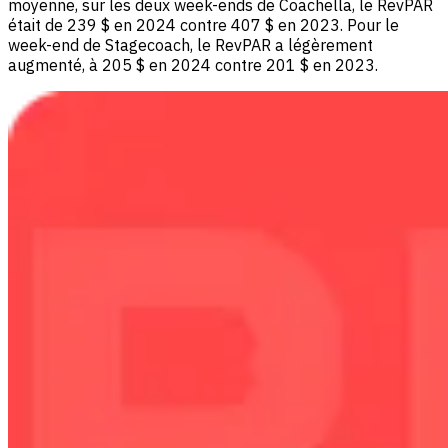
moyenne, sur les deux week-ends de Coachella, le RevPAR
était de 239 $ en 2024 contre 407 $ en 2023. Pour le
week-end de Stagecoach, le RevPAR a légèrement
augmenté, à 205 $ en 2024 contre 201 $ en 2023.