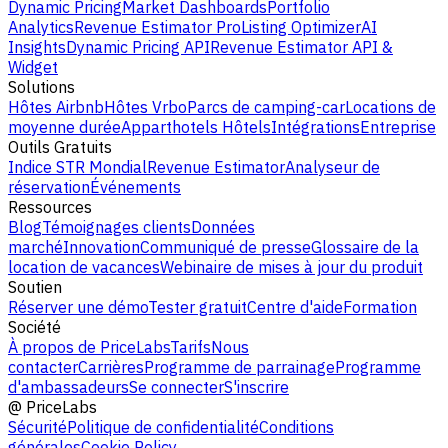
Dynamic Pricing
Market Dashboards
Portfolio
Analytics
Revenue Estimator Pro
Listing Optimizer
AI
Insights
Dynamic Pricing API
Revenue Estimator API &
Widget
Solutions
Hôtes Airbnb
Hôtes Vrbo
Parcs de camping-car
Locations de
moyenne durée
Apparthotels
Hôtels
Intégrations
Entreprise
Outils Gratuits
Indice STR Mondial
Revenue Estimator
Analyseur de
réservation
Événements
Ressources
Blog
Témoignages clients
Données
marché
Innovation
Communiqué de presse
Glossaire de la
location de vacances
Webinaire de mises à jour du produit
Soutien
Réserver une démo
Tester gratuit
Centre d'aide
Formation
Société
À propos de PriceLabs
Tarifs
Nous
contacter
Carrières
Programme de parrainage
Programme
d'ambassadeurs
Se connecter
S'inscrire
@
PriceLabs
Sécurité
Politique de confidentialité
Conditions
générales
Cookie Policy