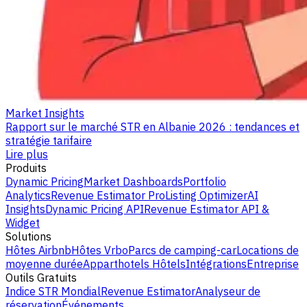
Market Insights
Rapport sur le marché STR en Albanie 2026 : tendances et
stratégie tarifaire
Lire plus
Produits
Dynamic Pricing
Market Dashboards
Portfolio
Analytics
Revenue Estimator Pro
Listing Optimizer
AI
Insights
Dynamic Pricing API
Revenue Estimator API &
Widget
Solutions
Hôtes Airbnb
Hôtes Vrbo
Parcs de camping-car
Locations de
moyenne durée
Apparthotels
Hôtels
Intégrations
Entreprise
Outils Gratuits
Indice STR Mondial
Revenue Estimator
Analyseur de
réservation
Événements