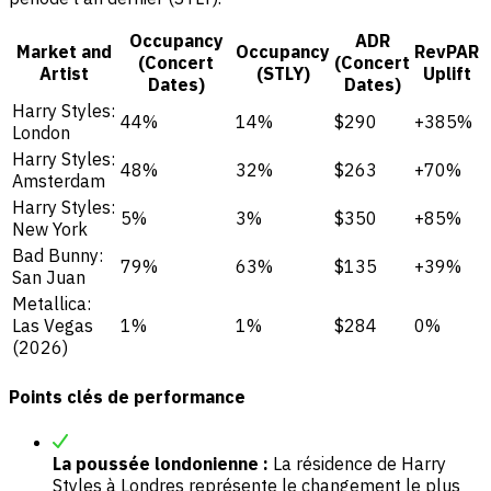
Occupancy
ADR
Market and
Occupancy
RevPAR
(Concert
(Concert
Artist
(STLY)
Uplift
Dates)
Dates)
Harry Styles:
44%
14%
$290
+385%
London
Harry Styles:
48%
32%
$263
+70%
Amsterdam
Harry Styles:
5%
3%
$350
+85%
New York
Bad Bunny:
79%
63%
$135
+39%
San Juan
Metallica:
Las Vegas
1%
1%
$284
0%
(2026)
Points clés de performance
La poussée londonienne :
La résidence de Harry
Styles à Londres représente le changement le plus