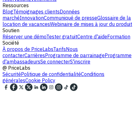
Ressources
Blog
Témoignages clients
Données
marché
Innovation
Communiqué de presse
Glossaire de la
location de vacances
Webinaire de mises à jour du produit
Soutien
Réserver une démo
Tester gratuit
Centre d'aide
Formation
Société
À propos de PriceLabs
Tarifs
Nous
contacter
Carrières
Programme de parrainage
Programme
d'ambassadeurs
Se connecter
S'inscrire
@
PriceLabs
Sécurité
Politique de confidentialité
Conditions
générales
Cookie Policy