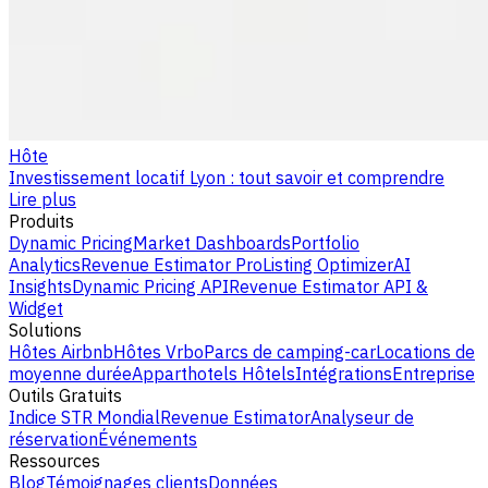
Hôte
Investissement locatif Lyon : tout savoir et comprendre
Lire plus
Produits
Dynamic Pricing
Market Dashboards
Portfolio
Analytics
Revenue Estimator Pro
Listing Optimizer
AI
Insights
Dynamic Pricing API
Revenue Estimator API &
Widget
Solutions
Hôtes Airbnb
Hôtes Vrbo
Parcs de camping-car
Locations de
moyenne durée
Apparthotels
Hôtels
Intégrations
Entreprise
Outils Gratuits
Indice STR Mondial
Revenue Estimator
Analyseur de
réservation
Événements
Ressources
Blog
Témoignages clients
Données