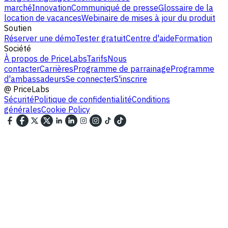
marché
Innovation
Communiqué de presse
Glossaire de la
location de vacances
Webinaire de mises à jour du produit
Soutien
Réserver une démo
Tester gratuit
Centre d'aide
Formation
Société
À propos de PriceLabs
Tarifs
Nous
contacter
Carrières
Programme de parrainage
Programme
d'ambassadeurs
Se connecter
S'inscrire
@
PriceLabs
Sécurité
Politique de confidentialité
Conditions
générales
Cookie Policy