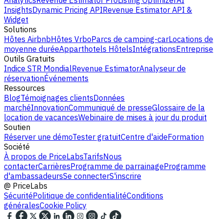
Analytics
Revenue Estimator Pro
Listing Optimizer
AI
Insights
Dynamic Pricing API
Revenue Estimator API &
Widget
Solutions
Hôtes Airbnb
Hôtes Vrbo
Parcs de camping-car
Locations de
moyenne durée
Apparthotels
Hôtels
Intégrations
Entreprise
Outils Gratuits
Indice STR Mondial
Revenue Estimator
Analyseur de
réservation
Événements
Ressources
Blog
Témoignages clients
Données
marché
Innovation
Communiqué de presse
Glossaire de la
location de vacances
Webinaire de mises à jour du produit
Soutien
Réserver une démo
Tester gratuit
Centre d'aide
Formation
Société
À propos de PriceLabs
Tarifs
Nous
contacter
Carrières
Programme de parrainage
Programme
d'ambassadeurs
Se connecter
S'inscrire
@
PriceLabs
Sécurité
Politique de confidentialité
Conditions
générales
Cookie Policy