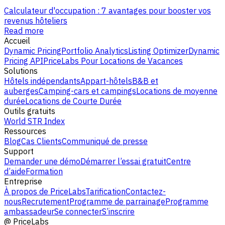
Calculateur d'occupation : 7 avantages pour booster vos
revenus hôteliers
Read more
Accueil
Dynamic Pricing
Portfolio Analytics
Listing Optimizer
Dynamic
Pricing API
PriceLabs Pour Locations de Vacances
Solutions
Hôtels indépendants
Appart-hôtels
B&B et
auberges
Camping-cars et campings
Locations de moyenne
durée
Locations de Courte Durée
Outils gratuits
World STR Index
Ressources
Blog
Cas Clients
Communiqué de presse
Support
Demander une démo
Démarrer l’essai gratuit
Centre
d’aide
Formation
Entreprise
À propos de PriceLabs
Tarification
Contactez-
nous
Recrutement
Programme de parrainage
Programme
ambassadeur
Se connecter
S’inscrire
@
PriceLabs