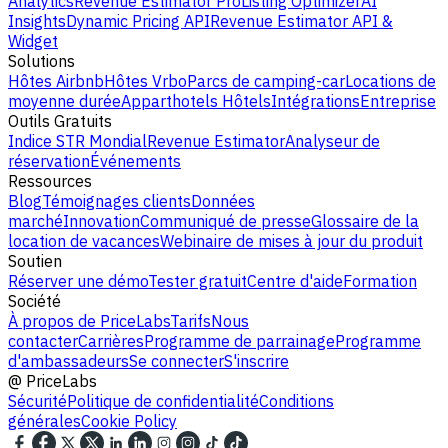
Analytics
Revenue Estimator Pro
Listing Optimizer
AI
Insights
Dynamic Pricing API
Revenue Estimator API &
Widget
Solutions
Hôtes Airbnb
Hôtes Vrbo
Parcs de camping-car
Locations de
moyenne durée
Apparthotels
Hôtels
Intégrations
Entreprise
Outils Gratuits
Indice STR Mondial
Revenue Estimator
Analyseur de
réservation
Événements
Ressources
Blog
Témoignages clients
Données
marché
Innovation
Communiqué de presse
Glossaire de la
location de vacances
Webinaire de mises à jour du produit
Soutien
Réserver une démo
Tester gratuit
Centre d'aide
Formation
Société
À propos de PriceLabs
Tarifs
Nous
contacter
Carrières
Programme de parrainage
Programme
d'ambassadeurs
Se connecter
S'inscrire
@
PriceLabs
Sécurité
Politique de confidentialité
Conditions
générales
Cookie Policy