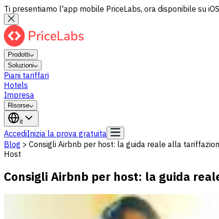
Ti presentiamo l'app mobile PriceLabs, ora disponibile su iOS
Prodotti
Soluzioni
Piani tariffari
Hotels
Impresa
Risorse
it
Accedi
Inizia la prova gratuita
Blog
>
Consigli Airbnb per host: la guida reale alla tariffazi
Host
Consigli Airbnb per host: la guida real