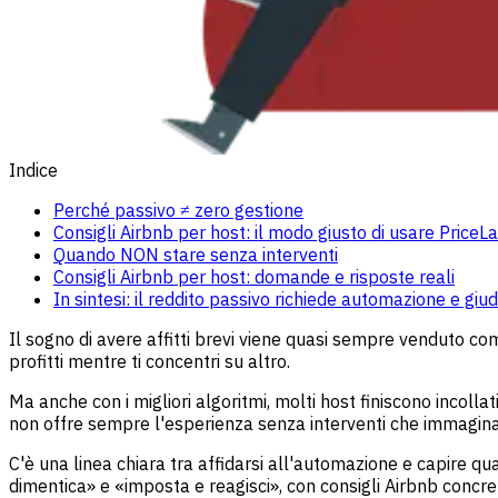
Indice
Perché passivo ≠ zero gestione
Consigli Airbnb per host: il modo giusto di usare PriceL
Quando NON stare senza interventi
Consigli Airbnb per host: domande e risposte reali
In sintesi: il reddito passivo richiede automazione e giu
Il sogno di avere affitti brevi viene quasi sempre venduto come 
profitti mentre ti concentri su altro.
Ma anche con i migliori algoritmi, molti host finiscono incoll
non offre sempre l'esperienza senza interventi che immagin
C'è una linea chiara tra affidarsi all'automazione e capire q
dimentica» e «imposta e reagisci», con consigli Airbnb concr