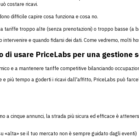
ò costare ricavi.
no difficile capire cosa funziona e cosa no.
 tariffe troppo alte (senza prenotazioni) o troppo basse (a 
do intervenire e quando fidarsi dei dati. Come vedremo, molti h
to di usare PriceLabs per una gestione 
ico e a mantenere tariffe competitive bilanciando occupazione
 e più tempo a goderti i ricavi dall'affitto, PriceLabs può farce
no a cinque annunci, la strada più sicura ed efficace è attener
su «alta» se il tuo mercato non è sempre guidato dagli eventi)