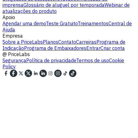
imprensa
Glossário de aluguel por temporada
Webinar de
atualizações do produto
Apoio
Agendar uma demo
Teste Gratuito
Treinamentos
Central de
Ajuda
Empresa
Sobre a PriceLabs
Planos
Contato
Carreiras
Programa de
Indicação
Programa de Embaixadores
Entrar
Criar conta
@
PriceLabs
Segurança
Política de privacidade
Termos de uso
Cookie
Policy