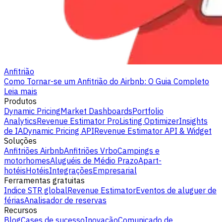
Anfitrião
Como Tornar-se um Anfitrião do Airbnb: O Guia Completo
Leia mais
Produtos
Dynamic Pricing
Market Dashboards
Portfolio
Analytics
Revenue Estimator Pro
Listing Optimizer
Insights
de IA
Dynamic Pricing API
Revenue Estimator API & Widget
Soluções
Anfitriões Airbnb
Anfitriões Vrbo
Campings e
motorhomes
Aluguéis de Médio Prazo
Apart-
hotéis
Hotéis
Integrações
Empresarial
Ferramentas gratuitas
Indice STR global
Revenue Estimator
Eventos de aluguer de
férias
Analisador de reservas
Recursos
Blog
Cases de sucesso
Inovação
Comunicado de