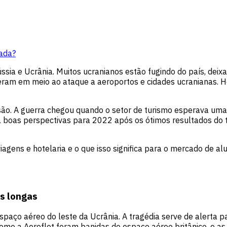
rada?
ssia e Ucrânia. Muitos ucranianos estão fugindo do país, dei
ram em meio ao ataque a aeroportos e cidades ucranianas. Hosp
são. A guerra chegou quando o setor de turismo esperava um
a boas perspectivas para 2022 após os ótimos resultados do t
agens e hotelaria e o que isso significa para o mercado de a
s longas
espaço aéreo do leste da Ucrânia. A tragédia serve de alerta 
mo a Aeroflot foram banidas do espaço aéreo britânico, e as 