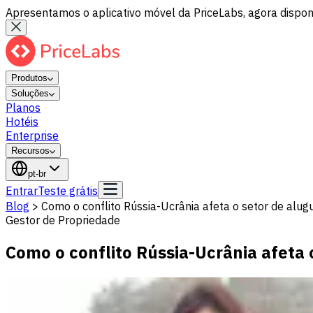
Apresentamos o aplicativo móvel da PriceLabs, agora disponí
Produtos
Soluções
Planos
Hotéis
Enterprise
Recursos
pt-br
Entrar
Teste grátis
Blog
>
Como o conflito Rússia-Ucrânia afeta o setor de alu
Gestor de Propriedade
Como o conflito Rússia-Ucrânia afeta