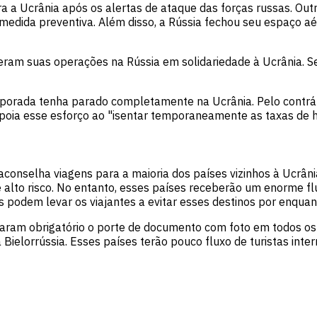
a Ucrânia após os alertas de ataque das forças russas. Outro
edida preventiva. Além disso, a Rússia fechou seu espaço aé
eram suas operações na Rússia em solidariedade à Ucrânia. S
temporada tenha parado completamente na Ucrânia. Pelo contrá
poia esse esforço ao "isentar temporaneamente as taxas de hó
aconselha viagens para a maioria dos países vizinhos à Ucrâni
 alto risco. No entanto, esses países receberão um enorme flux
s podem levar os viajantes a evitar esses destinos por enquan
naram obrigatório o porte de documento com foto em todos os
ielorrússia. Esses países terão pouco fluxo de turistas inter