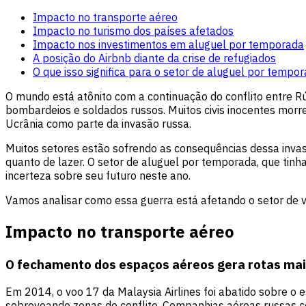
Impacto no transporte aéreo
Impacto no turismo dos países afetados
Impacto nos investimentos em aluguel por temporada
A posição do Airbnb diante da crise de refugiados
O que isso significa para o setor de aluguel por tempo
O mundo está atônito com a continuação do conflito entre Rú
bombardeios e soldados russos. Muitos civis inocentes morre
Ucrânia como parte da invasão russa.
Muitos setores estão sofrendo as consequências dessa inva
quanto de lazer. O setor de aluguel por temporada, que tinh
incerteza sobre seu futuro neste ano.
Vamos analisar como essa guerra está afetando o setor de vi
Impacto no transporte aéreo
O fechamento dos espaços aéreos gera rotas mai
Em 2014, o voo 17 da Malaysia Airlines foi abatido sobre o 
sobrevoando zonas de conflito. Companhias aéreas russas co