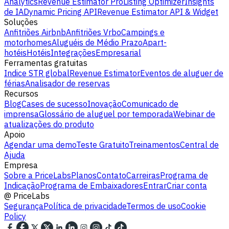
Analytics
Revenue Estimator Pro
Listing Optimizer
Insights
de IA
Dynamic Pricing API
Revenue Estimator API & Widget
Soluções
Anfitriões Airbnb
Anfitriões Vrbo
Campings e
motorhomes
Aluguéis de Médio Prazo
Apart-
hotéis
Hotéis
Integrações
Empresarial
Ferramentas gratuitas
Indice STR global
Revenue Estimator
Eventos de aluguer de
férias
Analisador de reservas
Recursos
Blog
Cases de sucesso
Inovação
Comunicado de
imprensa
Glossário de aluguel por temporada
Webinar de
atualizações do produto
Apoio
Agendar uma demo
Teste Gratuito
Treinamentos
Central de
Ajuda
Empresa
Sobre a PriceLabs
Planos
Contato
Carreiras
Programa de
Indicação
Programa de Embaixadores
Entrar
Criar conta
@
PriceLabs
Segurança
Política de privacidade
Termos de uso
Cookie
Policy