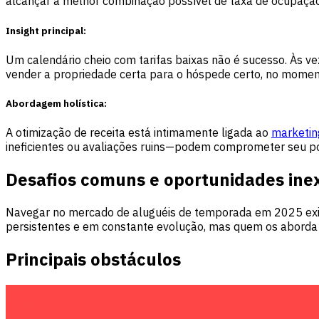
alcançar a melhor combinação possível de taxa de ocupação
Insight principal:
Um calendário cheio com tarifas baixas não é sucesso. Às v
vender a propriedade certa para o hóspede certo, no moment
Abordagem holística:
A otimização de receita está intimamente ligada ao
marketin
ineficientes ou avaliações ruins—podem comprometer seu pod
Desafios comuns e oportunidades in
Navegar no mercado de aluguéis de temporada em 2025 exige
persistentes e em constante evolução, mas quem os aborda d
Principais obstáculos