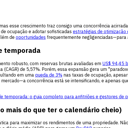
as esse crescimento traz consigo uma concorrência acirrada 
a de ocupação e adotar sofisticadas
estratégias de otimização
—além de
oportunidades
frequentemente negligenciadas—para aj
de temporada
mento robusto, com reservas brutas avaliadas em
US$ 94,45 b
ta (CAGR) de 5,57%. Porém, essa expansão gera um "paradoxo
resultando em uma
queda de 3%
nas taxas de ocupação, apesa
ercado—a concorrência está se intensificando, e apenas quem
 temporada: o guia completo para anfitriões e gestores de 
o mais do que ter o calendário cheio)
mática para maximizar os rendimentos de uma propriedade. Nã