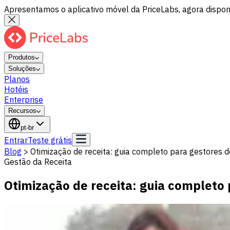
Apresentamos o aplicativo móvel da PriceLabs, agora disponí
Produtos
Soluções
Planos
Hotéis
Enterprise
Recursos
pt-br
Entrar
Teste grátis
Blog
>
Otimização de receita: guia completo para gestores 
Gestão da Receita
Otimização de receita: guia completo