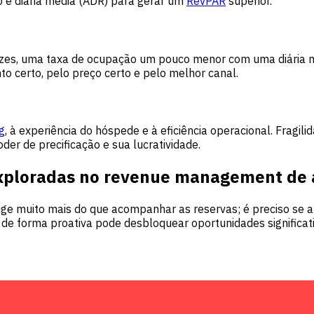
 e diária média (ADR) para gerar um
RevPAR
superior.
ezes, uma taxa de ocupação um pouco menor com uma diária mé
o certo, pelo preço certo e pelo melhor canal.
g
, à experiência do hóspede e à eficiência operacional. Frag
er de precificação e sua lucratividade.
exploradas no revenue management de 
 muito mais do que acompanhar as reservas; é preciso se an
e forma proativa pode desbloquear oportunidades significativ