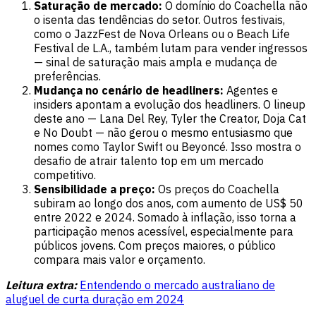
Saturação de mercado:
O domínio do Coachella não
o isenta das tendências do setor. Outros festivais,
como o JazzFest de Nova Orleans ou o Beach Life
Festival de L.A., também lutam para vender ingressos
— sinal de saturação mais ampla e mudança de
preferências.
Mudança no cenário de headliners:
Agentes e
insiders apontam a evolução dos headliners. O lineup
deste ano — Lana Del Rey, Tyler the Creator, Doja Cat
e No Doubt — não gerou o mesmo entusiasmo que
nomes como Taylor Swift ou Beyoncé. Isso mostra o
desafio de atrair talento top em um mercado
competitivo.
Sensibilidade a preço:
Os preços do Coachella
subiram ao longo dos anos, com aumento de US$ 50
entre 2022 e 2024. Somado à inflação, isso torna a
participação menos acessível, especialmente para
públicos jovens. Com preços maiores, o público
compara mais valor e orçamento.
Leitura extra:
Entendendo o mercado australiano de
aluguel de curta duração em 2024