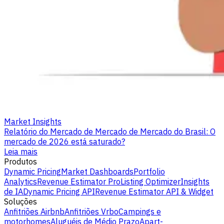
Market Insights
Relatório do Mercado de Mercado de Mercado do Brasil: O
mercado de 2026 está saturado?
Leia mais
Produtos
Dynamic Pricing
Market Dashboards
Portfolio
Analytics
Revenue Estimator Pro
Listing Optimizer
Insights
de IA
Dynamic Pricing API
Revenue Estimator API & Widget
Soluções
Anfitriões Airbnb
Anfitriões Vrbo
Campings e
motorhomes
Aluguéis de Médio Prazo
Apart-