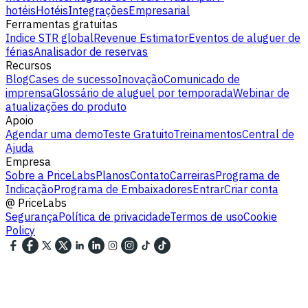
hotéis
Hotéis
Integrações
Empresarial
Ferramentas gratuitas
Indice STR global
Revenue Estimator
Eventos de aluguer de
férias
Analisador de reservas
Recursos
Blog
Cases de sucesso
Inovação
Comunicado de
imprensa
Glossário de aluguel por temporada
Webinar de
atualizações do produto
Apoio
Agendar uma demo
Teste Gratuito
Treinamentos
Central de
Ajuda
Empresa
Sobre a PriceLabs
Planos
Contato
Carreiras
Programa de
Indicação
Programa de Embaixadores
Entrar
Criar conta
@
PriceLabs
Segurança
Política de privacidade
Termos de uso
Cookie
Policy