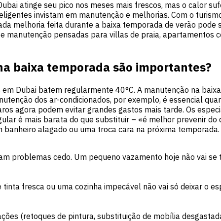
bai atinge seu pico nos meses mais frescos, mas o calor su
inteligentes invistam em manutenção e melhorias. Com o turis
da melhoria feita durante a baixa temporada de verão pode s
 e manutenção pensadas para villas de praia, apartamentos c
na baixa temporada são importantes?
 em Dubai batem regularmente 40°C. A manutenção na baixa
tenção dos ar-condicionados, por exemplo, é essencial quan
aros agora podem evitar grandes gastos mais tarde. Os espec
ar é mais barata do que substituir – «é melhor prevenir do qu
um banheiro alagado ou uma troca cara na próxima temporada.
ctam problemas cedo. Um pequeno vazamento hoje não vai se 
inta fresca ou uma cozinha impecável não vai só deixar o esp
ções (retoques de pintura, substituição de mobília desgasta