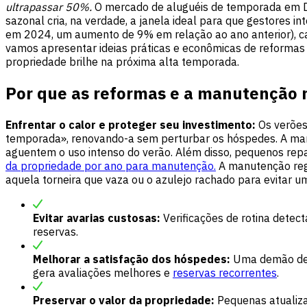
ultrapassar 50%.
O mercado de aluguéis de temporada em Du
sazonal cria, na verdade, a janela ideal para que gestores 
em 2024, um aumento de 9% em relação ao ano anterior), ca
vamos apresentar ideias práticas e econômicas de reformas
propriedade brilhe na próxima alta temporada.
Por que as reformas e a manutenção 
Enfrentar o calor e proteger seu investimento:
Os verões
temporada», renovando-a sem perturbar os hóspedes. A manu
aguentem o uso intenso do verão. Além disso, pequenos rep
da propriedade por ano para manutenção.
A manutenção regul
aquela torneira que vaza ou o azulejo rachado para evitar 
Evitar avarias custosas:
Verificações de rotina dete
reservas.
Melhorar a satisfação dos hóspedes:
Uma demão de t
gera avaliações melhores e
reservas recorrentes
.
Preservar o valor da propriedade:
Pequenas atualiza