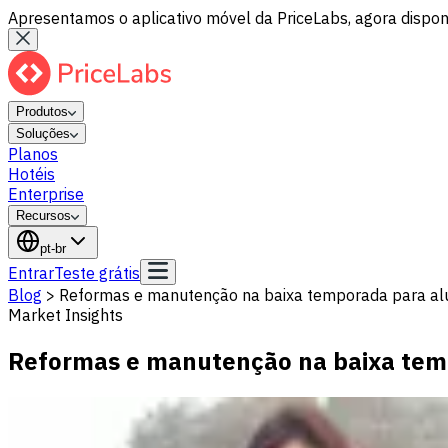
Apresentamos o aplicativo móvel da PriceLabs, agora disponí
Produtos
Soluções
Planos
Hotéis
Enterprise
Recursos
pt-br
Entrar
Teste grátis
Blog
>
Reformas e manutenção na baixa temporada para al
Market Insights
Reformas e manutenção na baixa tem