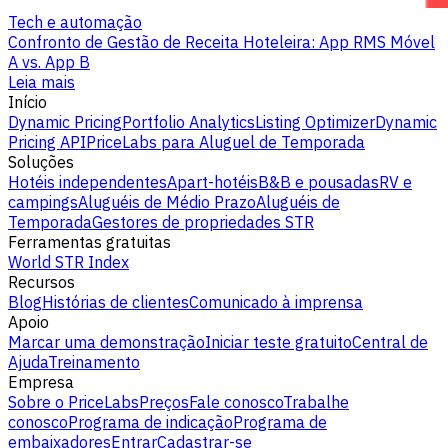
Tech e automação
Confronto de Gestão de Receita Hoteleira: App RMS Móvel
A vs. App B
Leia mais
Início
Dynamic Pricing
Portfolio Analytics
Listing Optimizer
Dynamic
Pricing API
PriceLabs para Aluguel de Temporada
Soluções
Hotéis independentes
Apart-hotéis
B&B e pousadas
RV e
campings
Aluguéis de Médio Prazo
Aluguéis de
Temporada
Gestores de propriedades STR
Ferramentas gratuitas
World STR Index
Recursos
Blog
Histórias de clientes
Comunicado à imprensa
Apoio
Marcar uma demonstração
Iniciar teste gratuito
Central de
Ajuda
Treinamento
Empresa
Sobre o PriceLabs
Preços
Fale conosco
Trabalhe
conosco
Programa de indicação
Programa de
embaixadores
Entrar
Cadastrar-se