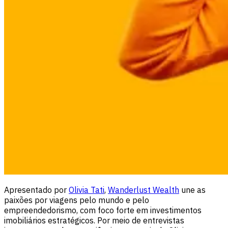
Apresentado por
Olivia Tati
,
Wanderlust Wealth
une as
paixões por viagens pelo mundo e pelo
empreendedorismo, com foco forte em investimentos
imobiliários estratégicos. Por meio de entrevistas