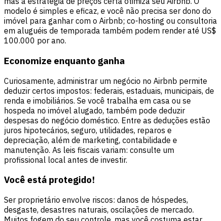
mas a estratégia de preços certa otimiza seu Airbnb. O
modelo é simples e eficaz, e você não precisa ser dono do
imóvel para ganhar com o Airbnb; co-hosting ou consultoria
em aluguéis de temporada também podem render até US$
100.000 por ano.
Economize enquanto ganha
Curiosamente, administrar um negócio no Airbnb permite
deduzir certos impostos: federais, estaduais, municipais, de
renda e imobiliários. Se você trabalha em casa ou se
hospeda no imóvel alugado, também pode deduzir
despesas do negócio doméstico. Entre as deduções estão
juros hipotecários, seguro, utilidades, reparos e
depreciação, além de marketing, contabilidade e
manutenção. As leis fiscais variam: consulte um
profissional local antes de investir.
Você está protegido!
Ser proprietário envolve riscos: danos de hóspedes,
desgaste, desastres naturais, oscilações de mercado.
Muitos fogem do seu controle, mas você costuma estar