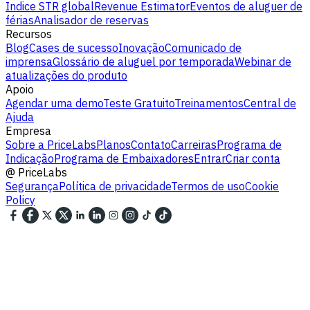
Indice STR global
Revenue Estimator
Eventos de aluguer de
férias
Analisador de reservas
Recursos
Blog
Cases de sucesso
Inovação
Comunicado de
imprensa
Glossário de aluguel por temporada
Webinar de
atualizações do produto
Apoio
Agendar uma demo
Teste Gratuito
Treinamentos
Central de
Ajuda
Empresa
Sobre a PriceLabs
Planos
Contato
Carreiras
Programa de
Indicação
Programa de Embaixadores
Entrar
Criar conta
@
PriceLabs
Segurança
Política de privacidade
Termos de uso
Cookie
Policy