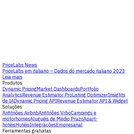
PriceLabs News
PriceLabs em italiano – Dados do mercado italiano 2023
Leia mais
Produtos
Dynamic Pricing
Market Dashboards
Portfolio
Analytics
Revenue Estimator Pro
Listing Optimizer
Insights
de IA
Dynamic Pricing API
Revenue Estimator API & Widget
Soluções
Anfitriões Airbnb
Anfitriões Vrbo
Campings e
motorhomes
Aluguéis de Médio Prazo
Apart-
hotéis
Hotéis
Integrações
Empresarial
Ferramentas gratuitas