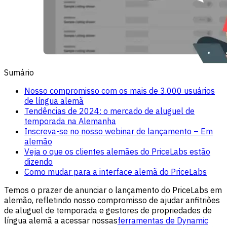
Sumário
Nosso compromisso com os mais de 3.000 usuários
de língua alemã
Tendências de 2024: o mercado de aluguel de
temporada na Alemanha
Inscreva-se no nosso webinar de lançamento – Em
alemão
Veja o que os clientes alemães do PriceLabs estão
dizendo
Como mudar para a interface alemã do PriceLabs
Temos o prazer de anunciar o lançamento do PriceLabs em
alemão, refletindo nosso compromisso de ajudar anfitriões
de aluguel de temporada e gestores de propriedades de
língua alemã a acessar nossas
ferramentas de Dynamic