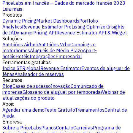
PriceLabs em francês – Dados do mercado francês 2023
Leia mais
Produtos
Dynamic Pricing
Market Dashboards
Portfolio
Analytics
Revenue Estimator Pro
Listing Optimizer
Insights
de IA
Dynamic Pricing API
Revenue Estimator API & Widget
Soluções
Anfitriões Airbnb
Anfitriões Vrbo
Campings e
motorhomes
Aluguéis de Médio Prazo
Apart-
hotéis
Hotéis
Integrações
Empresarial
Ferramentas gratuitas
Indice STR global
Revenue Estimator
Eventos de aluguer de
férias
Analisador de reservas
Recursos
Blog
Cases de sucesso
Inovação
Comunicado de
imprensa
Glossário de aluguel por temporada
Webinar de
atualizações do produto
Apoio
Agendar uma demo
Teste Gratuito
Treinamentos
Central de
Ajuda
Empresa
Sobre a PriceLabs
Planos
Contato
Carreiras
Programa de