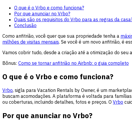
O que é o Vrbo e como funciona?
Por que anunciar no Vrbo?
Quais são os requisitos do Vrbo para as regras da casa
Conclusão
Como anfitrião, você quer que sua propriedade tenha a
máxim
milhões de visitas mensais
. Se você é um novo anfitrião, é e
Vamos cobrir tudo, desde a criação até a otimização do seu 
Bônus:
Como se tornar anfitrião no Airbnb: o guia completo
O que é o Vrbo e como funciona?
Vrbo
, sigla para Vacation Rentals by Owner, é um marketpl
buscam acomodações. A plataforma é voltada para famílias 
ou coberturas, incluindo detalhes, fotos e preços. O
Vrbo
cui
Por que anunciar no Vrbo?