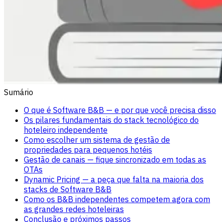
Sumário
O que é Software B&B — e por que você precisa disso
Os pilares fundamentais do stack tecnológico do
hoteleiro independente
Como escolher um sistema de gestão de
propriedades para pequenos hotéis
Gestão de canais — fique sincronizado em todas as
OTAs
Dynamic Pricing — a peça que falta na maioria dos
stacks de Software B&B
Como os B&B independentes competem agora com
as grandes redes hoteleiras
Conclusão e próximos passos