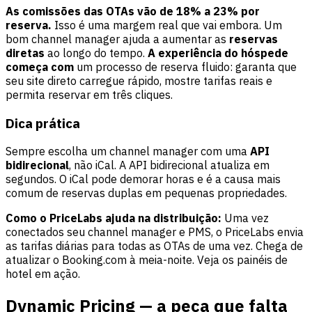
As comissões das OTAs vão de 18% a 23% por
reserva.
Isso é uma margem real que vai embora. Um
bom channel manager ajuda a aumentar as
reservas
diretas
ao longo do tempo.
A experiência do hóspede
começa com
um processo de reserva fluido: garanta que
seu site direto carregue rápido, mostre tarifas reais e
permita reservar em três cliques.
Dica prática
Sempre escolha um channel manager com uma
API
bidirecional
, não iCal. A API bidirecional atualiza em
segundos. O iCal pode demorar horas e é a causa mais
comum de reservas duplas em pequenas propriedades.
Como o PriceLabs ajuda na distribuição:
Uma vez
conectados seu channel manager e PMS, o PriceLabs envia
as tarifas diárias para todas as OTAs de uma vez. Chega de
atualizar o Booking.com à meia-noite. Veja os
painéis de
hotel
em ação.
Dynamic Pricing — a peça que falta