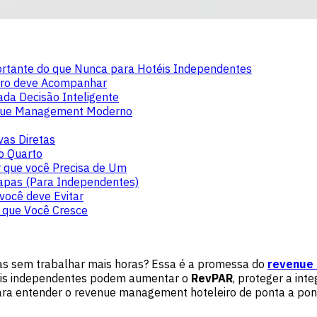
rtante do que Nunca para Hotéis Independentes
iro deve Acompanhar
ada Decisão Inteligente
venue Management Moderno
vas Diretas
o Quarto
 que você Precisa de Um
apas (Para Independentes)
ocê deve Evitar
 que Você Cresce
tas sem trabalhar mais horas? Essa é a promessa do
revenue
téis independentes podem aumentar o
RevPAR
, proteger a int
 para entender o revenue management hoteleiro de ponta a pon