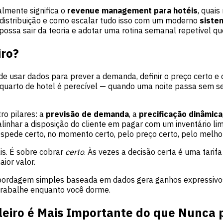
almente significa o
revenue management para hotéis
, quai
e distribuição e como escalar tudo isso com um moderno
siste
ossa sair da teoria e adotar uma rotina semanal repetível que
ro?
de usar dados para prever a demanda, definir o preço certo e 
 quarto de hotel é perecível — quando uma noite passa sem se
o pilares: a
previsão de demanda
, a
precificação dinâmica
linhar a disposição do cliente em pagar com um inventário li
óspede certo, no momento certo, pelo preço certo, pelo melho
s. É sobre cobrar
certo
. Às vezes a decisão certa é uma tari
ior valor.
ordagem simples baseada em dados gera ganhos expressivos.
trabalhe enquanto você dorme.
eiro é Mais Importante do que Nunca 