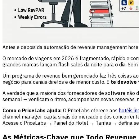
Antes e depois da automação de revenue management hotel
O mercado de viagens em 2026 é fragmentado, rápido e com
grandes marcas lançam flash sales da noite para o dia. Se
Um programa de revenue bem gerenciado faz três coisas 
negócio para canais diretos e de menor custo. E
te devolve
A verdade que a maioria dos fornecedores de software não
semanal — verificam o ritmo, acompanham novas reservas, 
Como o PriceLabs ajuda:
O PriceLabs oferece aos
hotéis i
channel manager, capta sinais do mercado e dos concorrentes
Acesse o PriceLabs → Painel do Hotel → Tarifas → defina s
As Métricas-Chave que Todo Revenue