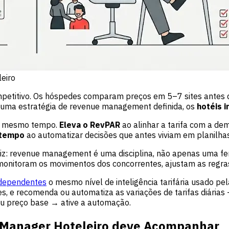
eiro
petitivo. Os hóspedes comparam preços em 5–7 sites antes 
m uma estratégia de revenue management definida, os
hotéis 
ao mesmo tempo.
Eleva o RevPAR
ao alinhar a tarifa com a d
 tempo
ao automatizar decisões que antes viviam em planilhas
 diz: revenue management é uma disciplina, não apenas uma 
monitoram os movimentos dos concorrentes, ajustam as regr
ndependentes
o mesmo nível de inteligência tarifária usado pe
, e recomenda ou automatiza as variações de tarifas diárias 
eu preço base → ative a automação.
 Manager Hoteleiro deve Acompanhar