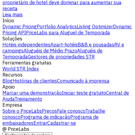
proprietário de hotel deve dominar para aumentar sua
receita
Leia mais
Início
Dynamic Pricing
Portfolio Analytics
Listing Optimizer
Dynamic
Pricing API
PriceLabs para Aluguel de Temporada
Soluções
Hotéis independentes
Apart-hotéis
B&B e pousadas
RV e
campings
Aluguéis de Médio Prazo
Aluguéis de
Temporada
Gestores de propriedades STR
Ferramentas gratuitas
World STR Index
Recursos
Blog
Histórias de clientes
Comunicado à imprensa
Apoio
Marcar uma demonstração
Iniciar teste gratuito
Central de
Ajuda
Treinamento
Empresa
Sobre o PriceLabs
Preços
Fale conosco
Trabalhe
conosco
Programa de indicação
Programa de
embaixadores
Entrar
Cadastrar-se
@
PriceLabs