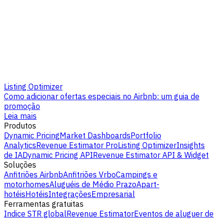
Listing Optimizer
Como adicionar ofertas especiais no Airbnb: um guia de
promoção
Leia mais
Produtos
Dynamic Pricing
Market Dashboards
Portfolio
Analytics
Revenue Estimator Pro
Listing Optimizer
Insights
de IA
Dynamic Pricing API
Revenue Estimator API & Widget
Soluções
Anfitriões Airbnb
Anfitriões Vrbo
Campings e
motorhomes
Aluguéis de Médio Prazo
Apart-
hotéis
Hotéis
Integrações
Empresarial
Ferramentas gratuitas
Indice STR global
Revenue Estimator
Eventos de aluguer de