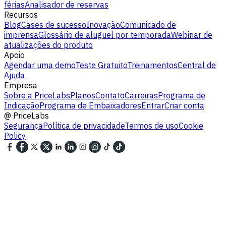
férias
Analisador de reservas
Recursos
Blog
Cases de sucesso
Inovação
Comunicado de
imprensa
Glossário de aluguel por temporada
Webinar de
atualizações do produto
Apoio
Agendar uma demo
Teste Gratuito
Treinamentos
Central de
Ajuda
Empresa
Sobre a PriceLabs
Planos
Contato
Carreiras
Programa de
Indicação
Programa de Embaixadores
Entrar
Criar conta
@
PriceLabs
Segurança
Política de privacidade
Termos de uso
Cookie
Policy