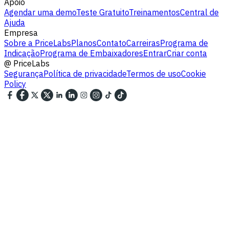
Apoio
Agendar uma demo
Teste Gratuito
Treinamentos
Central de
Ajuda
Empresa
Sobre a PriceLabs
Planos
Contato
Carreiras
Programa de
Indicação
Programa de Embaixadores
Entrar
Criar conta
@
PriceLabs
Segurança
Política de privacidade
Termos de uso
Cookie
Policy