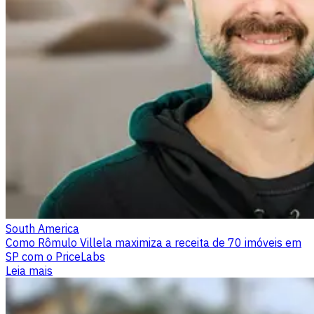
South America
Como Rômulo Villela maximiza a receita de 70 imóveis em
SP com o PriceLabs
Leia mais