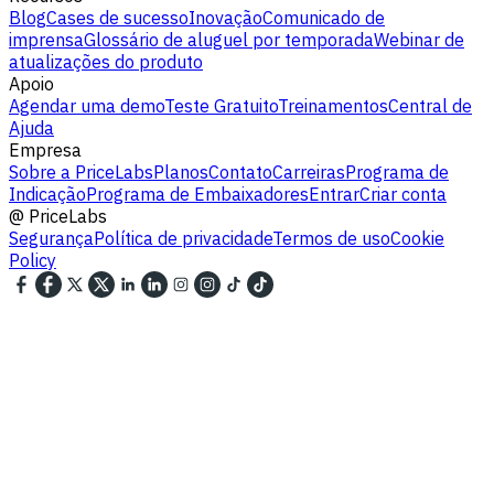
Blog
Cases de sucesso
Inovação
Comunicado de
imprensa
Glossário de aluguel por temporada
Webinar de
atualizações do produto
Apoio
Agendar uma demo
Teste Gratuito
Treinamentos
Central de
Ajuda
Empresa
Sobre a PriceLabs
Planos
Contato
Carreiras
Programa de
Indicação
Programa de Embaixadores
Entrar
Criar conta
@
PriceLabs
Segurança
Política de privacidade
Termos de uso
Cookie
Policy