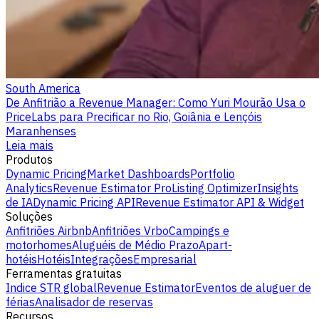
South America
De Anfitrião a Revenue Manager: Como Yuri Mourão Usa o
PriceLabs para Precificar no Rio, Goiânia e Lençóis
Maranhenses
Leia mais
Produtos
Dynamic Pricing
Market Dashboards
Portfolio
Analytics
Revenue Estimator Pro
Listing Optimizer
Insights
de IA
Dynamic Pricing API
Revenue Estimator API & Widget
Soluções
Anfitriões Airbnb
Anfitriões Vrbo
Campings e
motorhomes
Aluguéis de Médio Prazo
Apart-
hotéis
Hotéis
Integrações
Empresarial
Ferramentas gratuitas
Indice STR global
Revenue Estimator
Eventos de aluguer de
férias
Analisador de reservas
Recursos