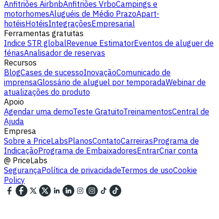
Anfitriões Airbnb
Anfitriões Vrbo
Campings e
motorhomes
Aluguéis de Médio Prazo
Apart-
hotéis
Hotéis
Integrações
Empresarial
Ferramentas gratuitas
Indice STR global
Revenue Estimator
Eventos de aluguer de
férias
Analisador de reservas
Recursos
Blog
Cases de sucesso
Inovação
Comunicado de
imprensa
Glossário de aluguel por temporada
Webinar de
atualizações do produto
Apoio
Agendar uma demo
Teste Gratuito
Treinamentos
Central de
Ajuda
Empresa
Sobre a PriceLabs
Planos
Contato
Carreiras
Programa de
Indicação
Programa de Embaixadores
Entrar
Criar conta
@
PriceLabs
Segurança
Política de privacidade
Termos de uso
Cookie
Policy