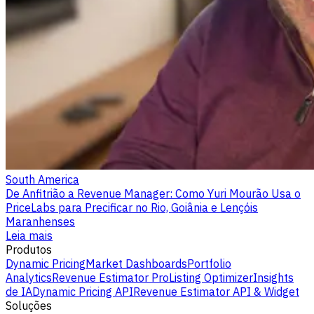
South America
De Anfitrião a Revenue Manager: Como Yuri Mourão Usa o
PriceLabs para Precificar no Rio, Goiânia e Lençóis
Maranhenses
Leia mais
Produtos
Dynamic Pricing
Market Dashboards
Portfolio
Analytics
Revenue Estimator Pro
Listing Optimizer
Insights
de IA
Dynamic Pricing API
Revenue Estimator API & Widget
Soluções