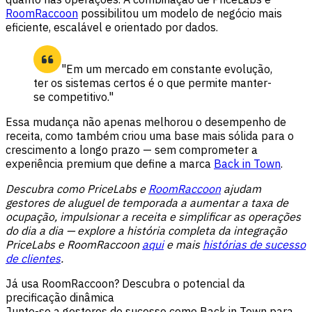
RoomRaccoon
possibilitou um modelo de negócio mais
eficiente, escalável e orientado por dados.
"Em um mercado em constante evolução,
ter os sistemas certos é o que permite manter-
se competitivo."
Essa mudança não apenas melhorou o desempenho de
receita, como também criou uma base mais sólida para o
crescimento a longo prazo — sem comprometer a
experiência premium que define a marca
Back in Town
.
Descubra como PriceLabs e
RoomRaccoon
ajudam
gestores de aluguel de temporada a aumentar a taxa de
ocupação, impulsionar a receita e simplificar as operações
do dia a dia — explore a história completa da integração
PriceLabs e
RoomRaccoon
aqui
e mais
histórias de sucesso
de clientes
.
Já usa RoomRaccoon? Descubra o potencial da
precificação dinâmica
Junte-se a gestores de sucesso como Back in Town para