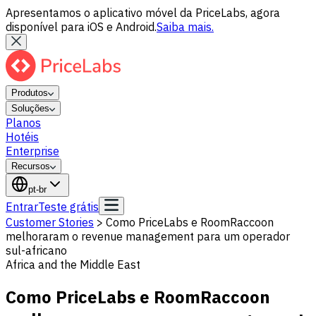
Apresentamos o aplicativo móvel da PriceLabs, agora
disponível para iOS e Android.
Saiba mais.
Produtos
Soluções
Planos
Hotéis
Enterprise
Recursos
pt-br
Entrar
Teste grátis
Customer Stories
>
Como PriceLabs e RoomRaccoon
melhoraram o revenue management para um operador
sul-africano
Africa and the Middle East
Como PriceLabs e RoomRaccoon