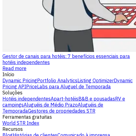
Gestor de canais para hotéis: 7 benefícios essenciais para
hotéis independentes
Read more
Início
Dynamic Pricing
Portfolio Analytics
Listing Optimizer
Dynamic
Pricing API
PriceLabs para Aluguel de Temporada
Soluções
Hotéis independentes
Apart-hotéis
B&B e pousadas
RV e
campings
Aluguéis de Médio Prazo
Aluguéis de
Temporada
Gestores de propriedades STR
Ferramentas gratuitas
World STR Index
Recursos
Blog
Histórias de clientes
Comunicado à imprensa