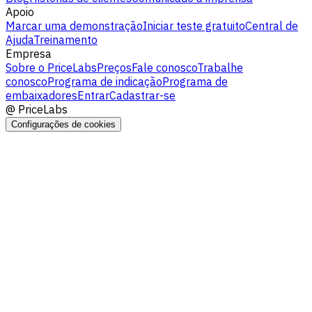
Apoio
Marcar uma demonstração
Iniciar teste gratuito
Central de
Ajuda
Treinamento
Empresa
Sobre o PriceLabs
Preços
Fale conosco
Trabalhe
conosco
Programa de indicação
Programa de
embaixadores
Entrar
Cadastrar-se
@
PriceLabs
Configurações de cookies