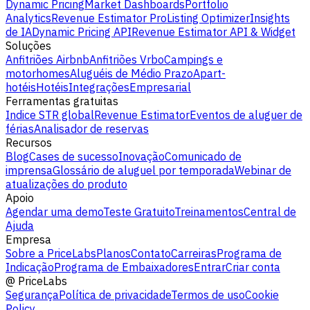
Dynamic Pricing
Market Dashboards
Portfolio
Analytics
Revenue Estimator Pro
Listing Optimizer
Insights
de IA
Dynamic Pricing API
Revenue Estimator API & Widget
Soluções
Anfitriões Airbnb
Anfitriões Vrbo
Campings e
motorhomes
Aluguéis de Médio Prazo
Apart-
hotéis
Hotéis
Integrações
Empresarial
Ferramentas gratuitas
Indice STR global
Revenue Estimator
Eventos de aluguer de
férias
Analisador de reservas
Recursos
Blog
Cases de sucesso
Inovação
Comunicado de
imprensa
Glossário de aluguel por temporada
Webinar de
atualizações do produto
Apoio
Agendar uma demo
Teste Gratuito
Treinamentos
Central de
Ajuda
Empresa
Sobre a PriceLabs
Planos
Contato
Carreiras
Programa de
Indicação
Programa de Embaixadores
Entrar
Criar conta
@
PriceLabs
Segurança
Política de privacidade
Termos de uso
Cookie
Policy