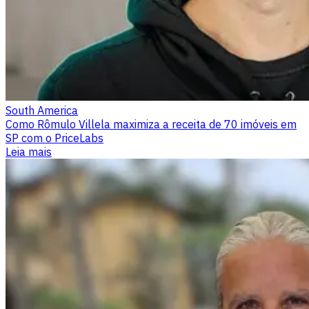
South America
Como Rômulo Villela maximiza a receita de 70 imóveis em
SP com o PriceLabs
Leia mais