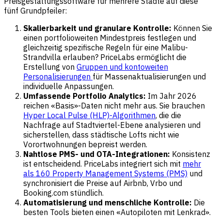
Preisgestaltungssoftware für mehrere Städte auf diese
fünf Grundpfeiler:
Skalierbarkeit und granulare Kontrolle:
Können Sie
einen portfolioweiten Mindestpreis festlegen und
gleichzeitig spezifische Regeln für eine Malibu-
Strandvilla erlauben? PriceLabs ermöglicht die
Erstellung von
Gruppen und kontoweiten
Personalisierungen
für Massenaktualisierungen und
individuelle Anpassungen.
Umfassende Portfolio Analytics:
Im Jahr 2026
reichen «Basis»-Daten nicht mehr aus. Sie brauchen
Hyper Local Pulse (HLP)-Algorithmen
, die die
Nachfrage auf Stadtviertel-Ebene analysieren und
sicherstellen, dass städtische Lofts nicht wie
Vorortwohnungen bepreist werden.
Nahtlose PMS- und OTA-Integrationen:
Konsistenz
ist entscheidend. PriceLabs integriert sich mit
mehr
als 160 Property Management Systems (PMS)
und
synchronisiert die Preise auf Airbnb, Vrbo und
Booking.com stündlich.
Automatisierung und menschliche Kontrolle:
Die
besten Tools bieten einen «Autopiloten mit Lenkrad».