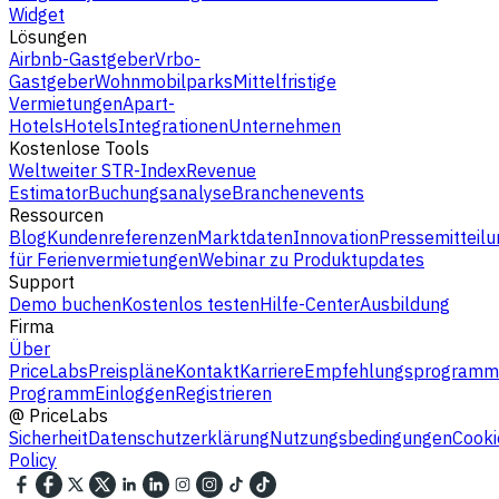
Widget
Lösungen
Airbnb-Gastgeber
Vrbo-
Gastgeber
Wohnmobilparks
Mittelfristige
Vermietungen
Apart-
Hotels
Hotels
Integrationen
Unternehmen
Kostenlose Tools
Weltweiter STR-Index
Revenue
Estimator
Buchungsanalyse
Branchenevents
Ressourcen
Blog
Kundenreferenzen
Marktdaten
Innovation
Pressemitteilu
für Ferienvermietungen
Webinar zu Produktupdates
Support
Demo buchen
Kostenlos testen
Hilfe-Center
Ausbildung
Firma
Über
PriceLabs
Preispläne
Kontakt
Karriere
Empfehlungsprogramm
Programm
Einloggen
Registrieren
@
PriceLabs
Sicherheit
Datenschutzerklärung
Nutzungsbedingungen
Cooki
Policy