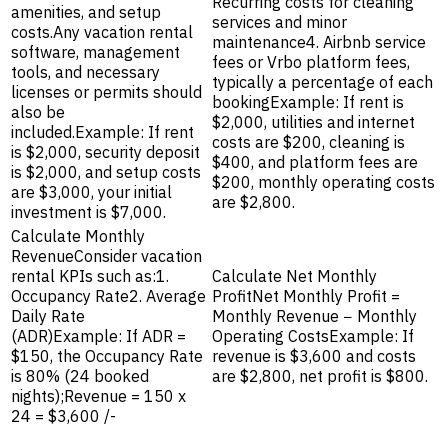
Recurring costs for cleaning
amenities, and setup
services and minor
costs.Any vacation rental
maintenance4. Airbnb service
software, management
fees or Vrbo platform fees,
tools, and necessary
typically a percentage of each
licenses or permits should
bookingExample: If rent is
also be
$2,000, utilities and internet
included.Example: If rent
costs are $200, cleaning is
is $2,000, security deposit
$400, and platform fees are
is $2,000, and setup costs
$200, monthly operating costs
are $3,000, your initial
are $2,800.
investment is $7,000.
Calculate Monthly
RevenueConsider vacation
rental KPIs such as:1.
Calculate Net Monthly
Occupancy Rate2. Average
ProfitNet Monthly Profit =
Daily Rate
Monthly Revenue − Monthly
(ADR)Example: If ADR =
Operating CostsExample: If
$150, the Occupancy Rate
revenue is $3,600 and costs
is 80% (24 booked
are $2,800, net profit is $800.
nights);Revenue = 150 x
24 = $3,600 /-