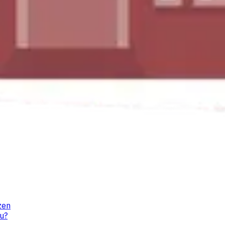
zen
u?