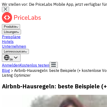
Wir stellen vor: Die PriceLabs Mobile App, jetzt verfügbar für
Produkte
Lösungen
Preispläne
Hotels
Unternehmen
Lernressourcen
de
Anmelden
Kostenlos testen
Blog
>
Airbnb-Hausregeln: beste Beispiele (+ kostenlose Vo
Listing Optimizer
Airbnb-Hausregeln: beste Beispiele (+