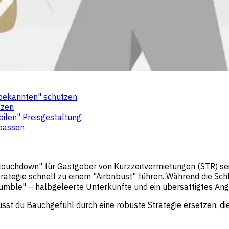
nbekannten" schützen
tzen
bilen" Preisgestaltung
npassen
touchdown" für Gastgeber von Kurzzeitvermietungen (STR) se
rategie schnell zu einem "Airbnbust" führen. Während die Sch
"Fumble" – halbgeleerte Unterkünfte und ein übersättigtes Ang
st du Bauchgefühl durch eine robuste Strategie ersetzen, di